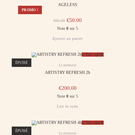
AGELESS
PROMO !
€
50.00
€
60.00
Note
0
sur 5
Ajouter au panier
Vue rapide
ÉPUISÉ
Le mentorat
ARTISTRY REFRESH​​ 2h
€
200.00
Note
0
sur 5
Lire la suite
Vue rapide
ÉPUISÉ
Le mentorat